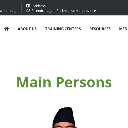
Address :
scouts.org
08-Birendranagar, Surkhet, karnali province
ABOUT US
TRAINING CENTERS
RESOURCES
MED
Main
Persons