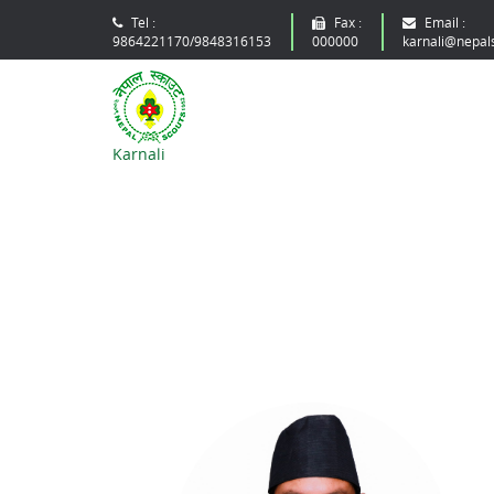
Tel :
Fax :
Email :
9864221170/9848316153
000000
karnali@nepal
Karnali