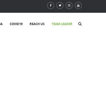
IA
COVID19
REACH US
TEAM LEADER